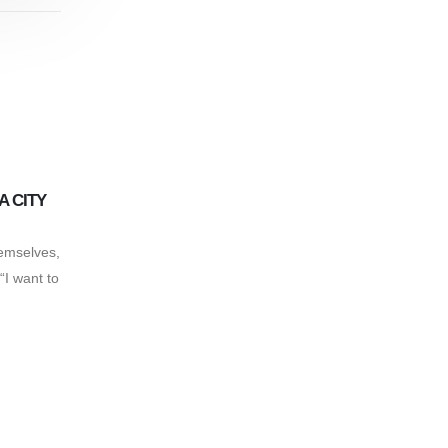
Desvendando a Riqueza
27
A CITY
Cultural de Nova York: Um
Guia para Brasileiros com
14
Jun
emselves,
Introdução Desvendando a
Dec
 “I want to
Riqueza Cultural de Nova York:
Nova York é um caldeirão de
culturas, história e arte, e para
o...
read more