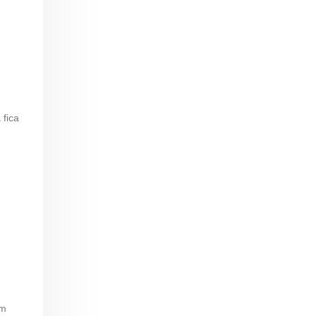
 fica
ém