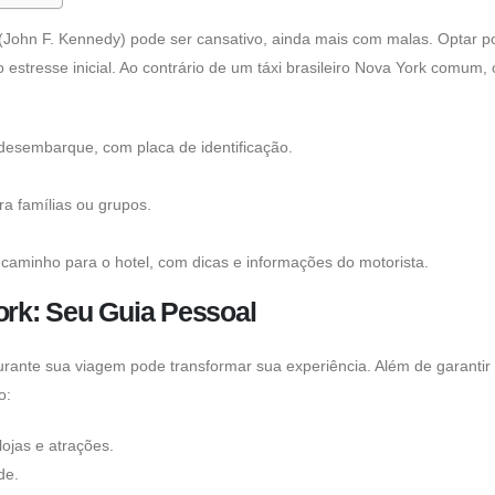
ohn F. Kennedy) pode ser cansativo, ainda mais com malas. Optar p
 estresse inicial. Ao contrário de um
táxi brasileiro Nova York
comum, 
desembarque, com placa de identificação.
ra famílias ou grupos.
caminho para o hotel, com dicas e informações do motorista.
ork: Seu Guia Pessoal
urante sua viagem pode transformar sua experiência. Além de garantir
o:
lojas e atrações.
de.