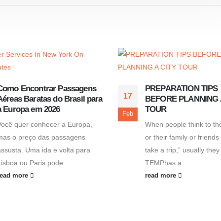
Como Encontrar Passagens
PREPARATION TIPS
17
Aéreas Baratas do Brasil para
BEFORE PLANNING 
a Europa em 2026
TOUR
Feb
Você quer conhecer a Europa,
When people think to th
mas o preço das passagens
or their family or friends
assusta. Uma ida e volta para
take a trip,” usually they
Lisboa ou Paris pode...
TEMPhas a...
read more
read more