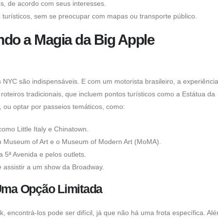
os, de acordo com seus interesses.
turísticos, sem se preocupar com mapas ou transporte público.
ndo a Magia da Big Apple
rs NYC
são indispensáveis. E com um
motorista brasileiro
, a experiência
oteiros tradicionais, que incluem pontos turísticos como a Estátua da
, ou optar por passeios temáticos, como:
omo Little Italy e Chinatown.
an Museum of Art e o Museum of Modern Art (MoMA).
 5ª Avenida e pelos outlets.
e assistir a um show da Broadway.
 Uma Opção Limitada
rk
, encontrá-los pode ser difícil, já que não há uma frota específica. Al