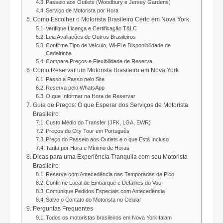
Passeio aos Outlets (Woodbury e Jersey Gardens)
Serviço de Motorista por Hora
Como Escolher o Motorista Brasileiro Certo em Nova York
Verifique Licença e Certificação T&LC
Leia Avaliações de Outros Brasileiros
Confirme Tipo de Veículo, Wi-Fi e Disponibilidade de
Cadeirinha
Compare Preços e Flexibilidade de Reserva
Como Reservar um Motorista Brasileiro em Nova York
Passo a Passo pelo Site
Reserva pelo WhatsApp
O que Informar na Hora de Reservar
Guia de Preços: O que Esperar dos Serviços de Motorista
Brasileiro
Custo Médio do Transfer (JFK, LGA, EWR)
Preços do City Tour em Português
Preço do Passeio aos Outlets e o que Está Incluso
Tarifa por Hora e Mínimo de Horas
Dicas para uma Experiência Tranquila com seu Motorista
Brasileiro
Reserve com Antecedência nas Temporadas de Pico
Confirme Local de Embarque e Detalhes do Voo
Comunique Pedidos Especiais com Antecedência
Salve o Contato do Motorista no Celular
Perguntas Frequentes
Todos os motoristas brasileiros em Nova York falam